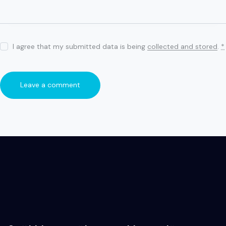
I agree that my submitted data is being
collected and stored
.
*