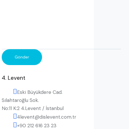
4. Levent
Eski Büyükdere Cad.
Silahtaroğlu Sok.
No:11 K:2 4.Levent / İstanbul
4levent@dislevent.com.tr
+90 212 616 23 23