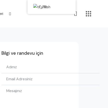
Turkish
eri
eri
Bilgi ve randevu için