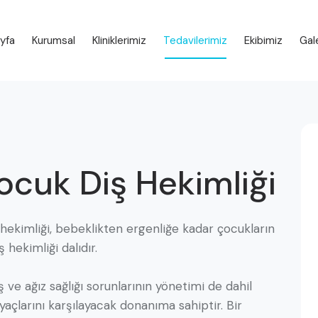
yfa
Kurumsal
Kliniklerimiz
Tedavilerimiz
Ekibimiz
Gal
yfa
Kurumsal
Kliniklerimiz
Tedavilerimiz
Ekibimiz
Gal
cuk Diş Hekimliği
 hekimliği, bebeklikten ergenliğe kadar çocukların
 hekimliği dalıdır.
 ve ağız sağlığı sorunlarının yönetimi de dahil
yaçlarını karşılayacak donanıma sahiptir. Bir