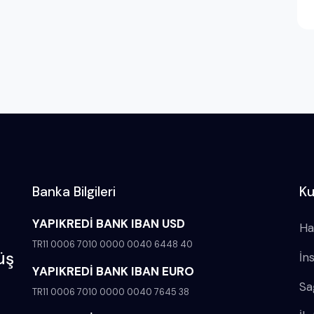
Banka Bilgileri
Ku
YAPIKREDİ BANK IBAN USD
Ha
TR11 0006 7010 0000 0040 6448 40
üş
İn
YAPIKREDİ BANK IBAN EURO
Sa
TR11 0006 7010 0000 0040 7645 38