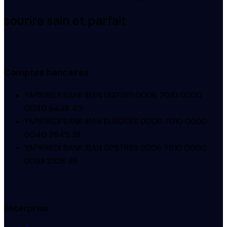
sourire sain et parfait
Comptes bancaires
YAPIKREDİ BANK IBAN USD
TR11 0006 7010 0000
0040 6448 40
YAPIKREDİ BANK IBAN EURO
TR11 0006 7010 0000
0040 7645 38
YAPIKREDİ BANK IBAN GPB
TR88 0006 7010 0000
0033 2526 36
Enterprise