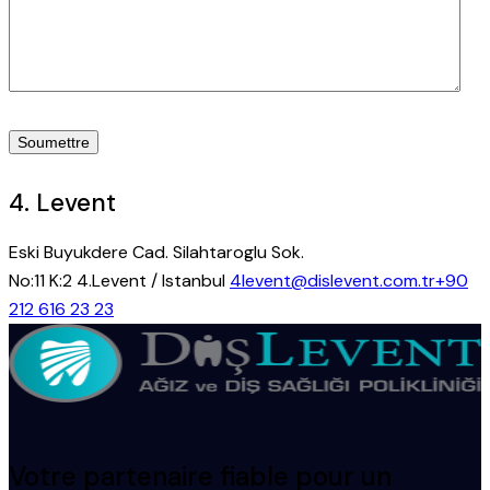
4. Levent
Eski Buyukdere Cad. Silahtaroglu Sok.
No:11 K:2 4.Levent / Istanbul
4levent@dislevent.com.tr
+90
212 616 23 23
Votre partenaire fiable pour un