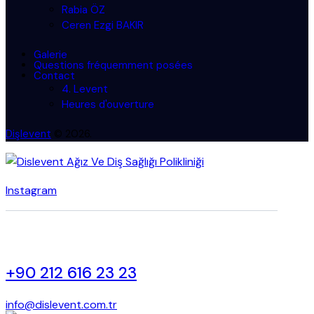
Rabia ÖZ
Ceren Ezgi BAKIR
Galerie
Questions fréquemment posées
Contact
4. Levent
Heures d'ouverture
Dişlevent
© 2026.
Instagram
+90 212 616 23 23
info@dislevent.com.tr