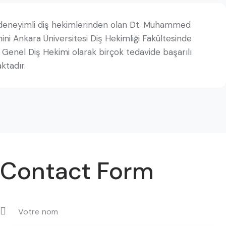
in deneyimli diş hekimlerinden olan Dt. Muhammed
mini Ankara Üniversitesi Diş Hekimliği Fakültesinde
Genel Diş Hekimi olarak birçok tedavide başarılı
ktadır.
Contact Form