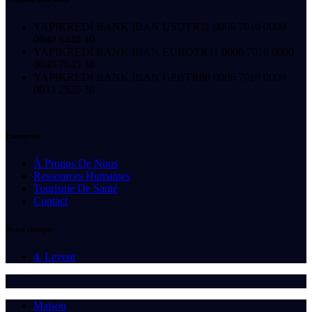
YAPIKREDİ BANK IBAN USD
TR11 0006 7010 0000
0040 6448 40
YAPIKREDİ BANK IBAN EURO
TR11 0006 7010 0000
0040 7645 38
YAPIKREDİ BANK IBAN GPB
TR88 0006 7010 0000
0033 2526 36
Enterprise
À Propos De Nous
Ressources Humaines
Tourisme De Santé
Contact
Notre clinique
4. Levent
Maison