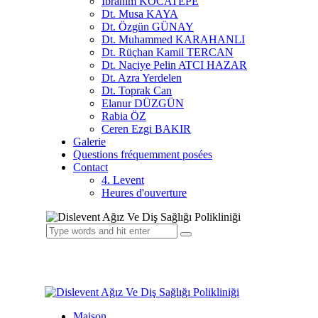
İbrahim KOCATEPE
Dt. Musa KAYA
Dt. Özgün GÜNAY
Dt. Muhammed KARAHANLI
Dt. Rüçhan Kamil TERCAN
Dt. Naciye Pelin ATCI HAZAR
Dt. Azra Yerdelen
Dt. Toprak Can
Elanur DÜZGÜN
Rabia ÖZ
Ceren Ezgi BAKIR
Galerie
Questions fréquemment posées
Contact
4. Levent
Heures d'ouverture
Maison