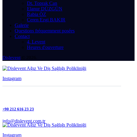
Dt. Toprak Can
Elanur DÜZGÜN
Rabia ÖZ
Ceren Ezgi BAKIR
Galerie
Questions fréquemment posées
Contact
4. Levent
Heures d'ouverture
Dişlevent
© 2026.
Instagram
+90 212 616 23 23
info@dislevent.com.tr
Instagram