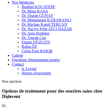
Nos Medecins
İbrahim KOCATEPE
Dt. Musa KAYA
Dt. Özgün GÜNAY
Dt. Muhammed KARAHANLI
Dt. Rüçhan Kamil TERCAN
Dt. Naciye Pelin ATCI HAZAR
Dt. Azra Yerdelen
Dt. Toprak Can
Elanur DÜZGÜN
Rabia ÖZ
Ceren Ezgi BAKIR
Galerie
Questions fréquemment posées
Contact
4. Levent
Heures d'ouverture
Nos services
Options de traitement pour des sourires sains chez
Dişlevent
01.