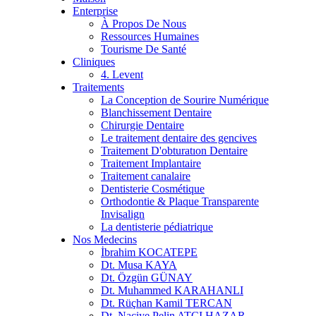
Enterprise
À Propos De Nous
Ressources Humaines
Tourisme De Santé
Cliniques
4. Levent
Traitements
La Conception de Sourire Numérique
Blanchissement Dentaire
Chirurgie Dentaire
Le traitement dentaire des gencives
Traitement D'obturatıon Dentaire
Traitement Implantaire
Traitement canalaire
Dentisterie Cosmétique
Orthodontie & Plaque Transparente
Invisalign
La dentisterie pédiatrique
Nos Medecins
İbrahim KOCATEPE
Dt. Musa KAYA
Dt. Özgün GÜNAY
Dt. Muhammed KARAHANLI
Dt. Rüçhan Kamil TERCAN
Dt. Naciye Pelin ATCI HAZAR