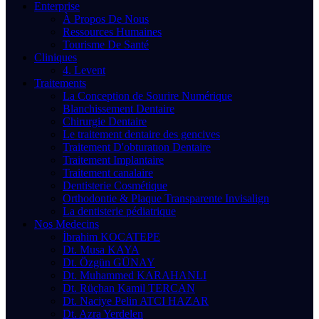
Enterprise
À Propos De Nous
Ressources Humaines
Tourisme De Santé
Cliniques
4. Levent
Traitements
La Conception de Sourire Numérique
Blanchissement Dentaire
Chirurgie Dentaire
Le traitement dentaire des gencives
Traitement D'obturatıon Dentaire
Traitement Implantaire
Traitement canalaire
Dentisterie Cosmétique
Orthodontie & Plaque Transparente Invisalign
La dentisterie pédiatrique
Nos Medecins
İbrahim KOCATEPE
Dt. Musa KAYA
Dt. Özgün GÜNAY
Dt. Muhammed KARAHANLI
Dt. Rüçhan Kamil TERCAN
Dt. Naciye Pelin ATCI HAZAR
Dt. Azra Yerdelen